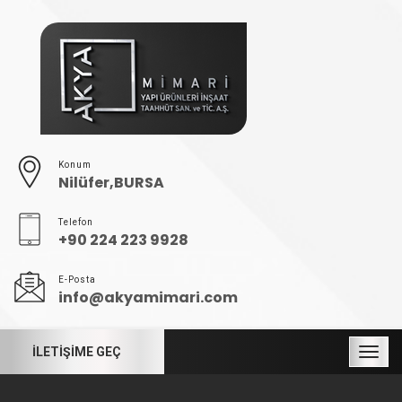
Konum
Nilüfer,BURSA
Telefon
+90 224 223 9928
E-Posta
info@akyamimari.com
İLETİŞİME GEÇ